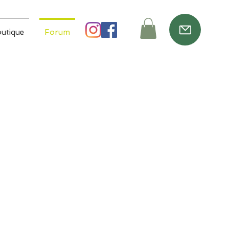
utique
Forum