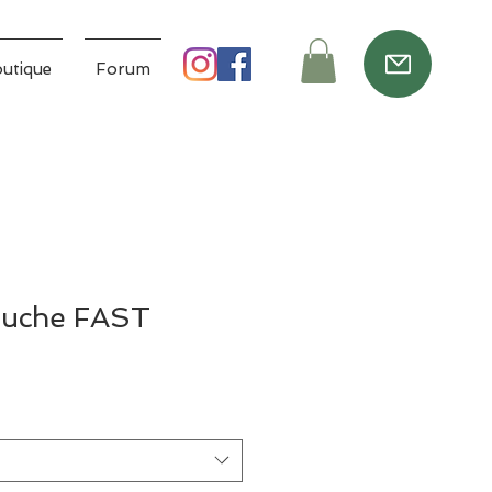
utique
Forum
puche FAST