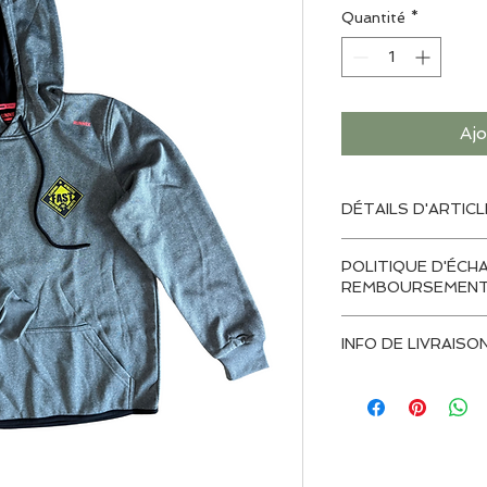
Quantité
*
Ajo
DÉTAILS D'ARTICL
POLITIQUE D'ÉCH
REMBOURSEMEN
Produit personnalis
INFO DE LIVRAISO
remboursement n’es
Livraison immédiat